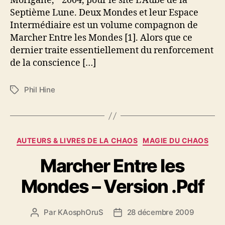
Morigane, 2004, pour le site L’Aube de la
a
Septième Lune. Deux Mondes et leur Espace
c
Intermédiaire est un volume compagnon de
e
Marcher Entre les Mondes [1]. Alors que ce
I
dernier traite essentiellement du renforcement
n
t
de la conscience […]
e
r
Phil Hine
É
m
t
é
i
d
q
i
u
C
a
AUTEURS & LIVRES DE LA CHAOS
MAGIE DU CHAOS
e
a
i
t
Marcher Entre les
t
r
t
é
e
e
Mondes – Version .Pdf
g
–
s
o
V
r
e
Par
KAosphOruS
28 décembre 2009
A
D
i
r
u
a