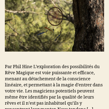
e
’
I
l
a
n
’
r
t
a
t
r
r
i
o
t
c
d
i
l
u
c
e
c
l
t
e
i
o
n
Par Phil Hine L’exploration des possibilités du
a
u
Rêve Magique est voie puissante et efficace,
x
menant au détachement de la conscience
R
linéaire, et permettant à la magie d’entrer dans
ê
votre vie. Les magiciens potentiels peuvent
v
même être identifiés par la qualité de leurs
e
rêves et il n’est pas inhabituel qu’ils y
s