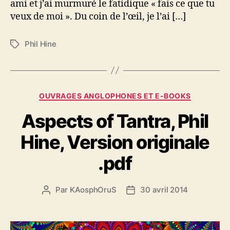
ami et j’ai murmuré le fatidique « fais ce que tu
veux de moi ». Du coin de l’œil, je l’ai […]
Phil Hine
É
t
i
q
u
C
OUVRAGES ANGLOPHONES ET E-BOOKS
e
a
t
Aspects of Tantra, Phil
t
t
é
e
Hine, Version originale
g
s
o
.pdf
r
i
e
Par
KAosphOruS
30 avril 2014
A
D
s
u
a
t
t
e
e