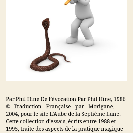
’
r
a
t
r
i
t
c
i
l
c
e
l
e
Par Phil Hine De l’évocation Par Phil Hine, 1986
© Traduction Française par Morigane,
2004, pour le site L’Aube de la Septième Lune.
Cette collection d’essais, écrits entre 1988 et
1995, traite des aspects de la pratique magique