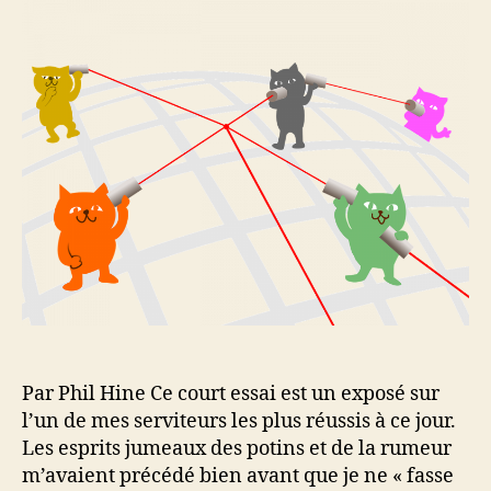
e
u
d
s
r
e
d
l
e
’
l
a
’
r
a
t
r
i
t
c
i
l
c
e
l
e
Par Phil Hine Ce court essai est un exposé sur
l’un de mes serviteurs les plus réussis à ce jour.
Les esprits jumeaux des potins et de la rumeur
m’avaient précédé bien avant que je ne « fasse