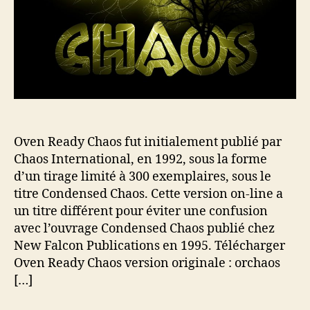
a
t
r
i
t
c
i
l
c
e
l
e
Oven Ready Chaos fut initialement publié par
Chaos International, en 1992, sous la forme
d’un tirage limité à 300 exemplaires, sous le
titre Condensed Chaos. Cette version on-line a
un titre différent pour éviter une confusion
avec l’ouvrage Condensed Chaos publié chez
New Falcon Publications en 1995. Télécharger
Oven Ready Chaos version originale : orchaos
[…]