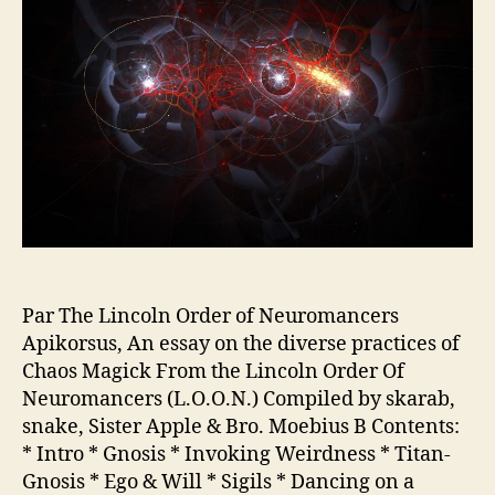
d
l
e
’
l
a
’
r
a
t
r
i
t
c
i
l
c
e
l
e
Par The Lincoln Order of Neuromancers
Apikorsus, An essay on the diverse practices of
Chaos Magick From the Lincoln Order Of
Neuromancers (L.O.O.N.) Compiled by skarab,
snake, Sister Apple & Bro. Moebius B Contents:
* Intro * Gnosis * Invoking Weirdness * Titan-
Gnosis * Ego & Will * Sigils * Dancing on a