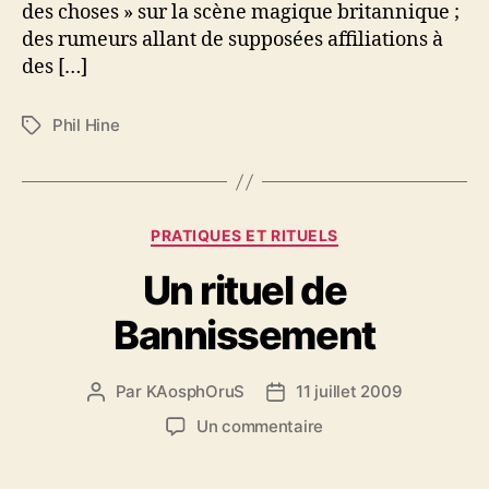
des choses » sur la scène magique britannique ;
des rumeurs allant de supposées affiliations à
des […]
Phil Hine
É
t
i
q
u
C
PRATIQUES ET RITUELS
e
a
t
Un rituel de
t
t
é
e
Bannissement
g
s
o
r
Par
KAosphOruS
11 juillet 2009
A
D
i
u
a
e
s
Un commentaire
t
t
s
u
e
e
r
u
d