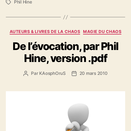
Phil Hine
É
t
i
q
u
C
AUTEURS & LIVRES DE LA CHAOS
MAGIE DU CHAOS
e
a
t
De l’évocation, par Phil
t
t
é
e
Hine, version .pdf
g
s
o
r
Par
KAosphOruS
20 mars 2010
A
D
i
u
a
e
t
t
s
e
e
u
d
r
e
d
l
e
’
l
a