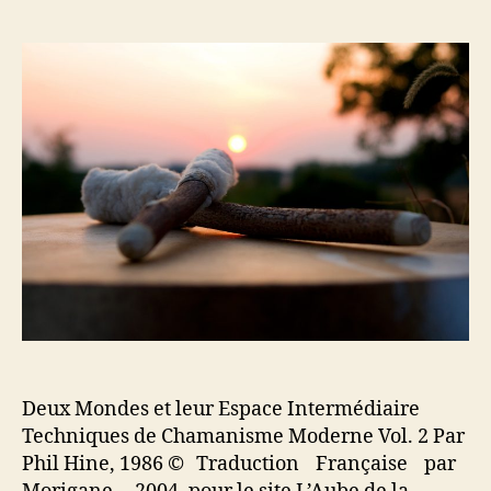
e
e
r
u
d
D
r
e
e
d
l
u
e
’
x
l
a
M
’
r
o
a
t
n
r
i
d
t
c
e
i
l
s
c
e
e
l
t
e
l
e
u
Deux Mondes et leur Espace Intermédiaire
r
E
Techniques de Chamanisme Moderne Vol. 2 Par
s
Phil Hine, 1986 © Traduction Française par
p