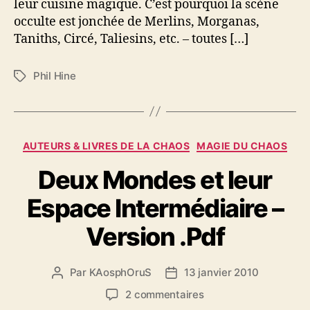
leur cuisine magique. C’est pourquoi la scène
a
occulte est jonchée de Merlins, Morganas,
g
Taniths, Circé, Taliesins, etc. – toutes […]
i
q
u
Phil Hine
É
e
t
?
i
q
u
C
AUTEURS & LIVRES DE LA CHAOS
MAGIE DU CHAOS
e
a
t
Deux Mondes et leur
t
t
é
e
Espace Intermédiaire –
g
s
o
Version .Pdf
r
i
e
Par
KAosphOruS
13 janvier 2010
A
D
s
u
a
s
2 commentaires
t
t
u