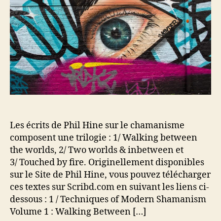
l
a
n
’
r
i
a
t
q
r
i
u
t
c
e
i
l
s
c
e
o
l
f
e
M
o
d
Les écrits de Phil Hine sur le chamanisme
e
r
composent une trilogie : 1/ Walking between
n
the worlds, 2/ Two worlds & inbetween et
S
3/ Touched by fire. Originellement disponibles
h
sur le Site de Phil Hine, vous pouvez télécharger
a
ces textes sur Scribd.com en suivant les liens ci-
m
dessous : 1 / Techniques of Modern Shamanism
a
Volume 1 : Walking Between […]
n