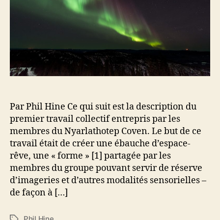
a
t
r
a
r
i
i
t
t
c
g
A
i
l
i
s
c
e
n
t
l
a
r
e
l
a
e
l
.
Par Phil Hine Ce qui suit est la description du
p
d
premier travail collectif entrepris par les
f
membres du Nyarlathotep Coven. Le but de ce
travail était de créer une ébauche d’espace-
rêve, une « forme » [1] partagée par les
membres du groupe pouvant servir de réserve
d’imageries et d’autres modalités sensorielles –
de façon à […]
Phil Hine
É