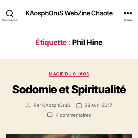
KAosphOruS WebZine Chaote
Recherche
Menu
Étiquette :
Phil Hine
C
MAGIE DU CHAOS
a
Sodomie et Spiritualité
t
é
g
Par
KAosphOruS
28 avril 2017
A
D
o
u
a
r
s
4 commentaires
t
t
i
u
e
e
e
r
u
d
s
S