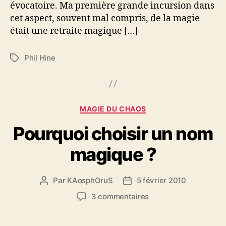
évocatoire. Ma première grande incursion dans
cet aspect, souvent mal compris, de la magie
était une retraite magique […]
Phil Hine
É
t
i
q
u
C
MAGIE DU CHAOS
e
a
t
Pourquoi choisir un nom
t
t
é
e
magique ?
g
s
o
r
Par
KAosphOruS
5 février 2010
A
D
i
u
a
e
s
3 commentaires
t
t
s
u
e
e
r
u
d