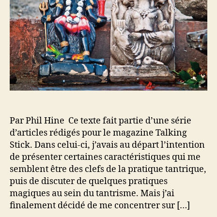
l
’
r
e
a
t
s
r
i
s
t
c
e
i
l
s
c
e
&
l
D
e
é
v
o
Par Phil Hine Ce texte fait partie d’une série
t
i
d’articles rédigés pour le magazine Talking
o
Stick. Dans celui-ci, j’avais au départ l’intention
n
de présenter certaines caractéristiques qui me
s
semblent être des clefs de la pratique tantrique,
puis de discuter de quelques pratiques
magiques au sein du tantrisme. Mais j’ai
finalement décidé de me concentrer sur […]