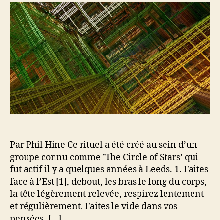
U
r
e
n
d
l
r
e
’
i
l
a
t
’
r
u
a
t
e
r
i
l
t
c
d
i
l
e
c
e
B
l
a
e
n
n
Par Phil Hine Ce rituel a été créé au sein d’un
i
groupe connu comme ’The Circle of Stars’ qui
s
fut actif il y a quelques années à Leeds. 1. Faites
s
face à l’Est [1], debout, les bras le long du corps,
e
la tête légèrement relevée, respirez lentement
m
et régulièrement. Faites le vide dans vos
e
pensées. […]
n