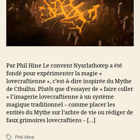
l
a
o
’
r
r
a
t
t
r
i
e
t
c
s
i
l
d
c
e
u
l
R
e
ê
v
Par Phil Hine Le convent Nyarlathotep a été
e
fondé pour expérimenter la magie «
:
lovecraftienne », c’est-à-dire inspirée du Mythe
l
de Cthulhu. Plutôt que d’essayer de « faire coller
’
» l’imagerie lovecraftienne à un système
o
magique traditionnel – comme placer les
e
entités du Mythe sur l’arbre de vie ou rédiger de
u
faux grimoires lovecraftiens – […]
v
r
e
Phil Hine
É