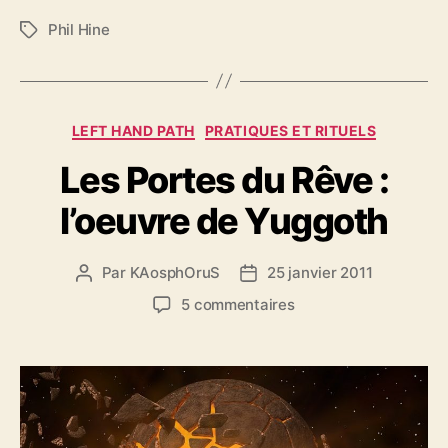
Phil Hine
É
t
i
q
u
C
LEFT HAND PATH
PRATIQUES ET RITUELS
e
a
t
Les Portes du Rêve :
t
t
é
e
l’oeuvre de Yuggoth
g
s
o
r
Par
KAosphOruS
25 janvier 2011
A
D
i
u
a
e
s
5 commentaires
t
t
s
u
e
e
r
u
d
L
r
e
e
d
l
s
e
’
P