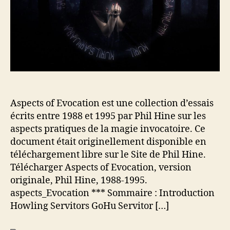
’
r
a
t
r
i
t
c
i
l
c
e
l
e
Aspects of Evocation est une collection d’essais
écrits entre 1988 et 1995 par Phil Hine sur les
aspects pratiques de la magie invocatoire. Ce
document était originellement disponible en
téléchargement libre sur le Site de Phil Hine.
Télécharger Aspects of Evocation, version
originale, Phil Hine, 1988-1995.
aspects_Evocation *** Sommaire : Introduction
Howling Servitors GoHu Servitor […]