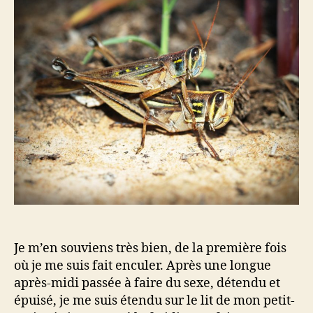
r
e
o
d
l
d
e
’
o
l
a
m
’
r
i
a
t
e
r
i
e
t
c
t
i
l
S
c
e
p
l
i
e
r
i
t
u
a
Je m’en souviens très bien, de la première fois
l
où je me suis fait enculer. Après une longue
i
après-midi passée à faire du sexe, détendu et
t
épuisé, je me suis étendu sur le lit de mon petit-
é