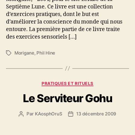
Septième Lune. Ce livre est une collection
d’exercices pratiques, dont le but est
d’améliorer la conscience du monde qui nous
entoure. La première partie de ce livre traite
des exercices sensoriels […]
Morigane
,
Phil Hine
É
t
i
q
u
C
PRATIQUES ET RITUELS
e
a
t
Le Serviteur Gohu
t
t
é
e
g
s
Par
KAosphOruS
13 décembre 2009
A
D
o
u
a
r
t
t
i
e
e