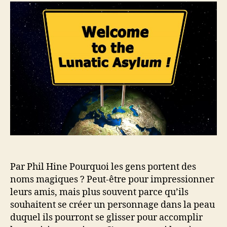
P
r
e
o
d
l
u
e
’
r
l
a
q
’
r
u
a
t
o
r
i
i
t
c
c
i
l
h
c
e
o
l
i
e
s
i
r
Par Phil Hine Pourquoi les gens portent des
u
noms magiques ? Peut-être pour impressionner
n
leurs amis, mais plus souvent parce qu’ils
n
souhaitent se créer un personnage dans la peau
o
m
duquel ils pourront se glisser pour accomplir
m