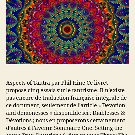
u
d
r
e
d
l
e
’
l
a
’
r
a
t
r
i
t
c
i
l
c
e
l
Aspects of Tantra par Phil Hine Ce livret
e
propose cinq essais sur le tantrisme. Il n’existe
pas encore de traduction française intégrale de
ce document, seulement de l’article « Devotion
and demonesses » disponible ici : Diablesses &
Dévotions ; nous en proposerons certainement
d’autres à l’avenir. Sommaire One: Setting the