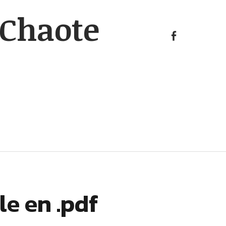
KAosp
Chaote
sur
FB
KAosphOruS
sur
FB
le en .pdf