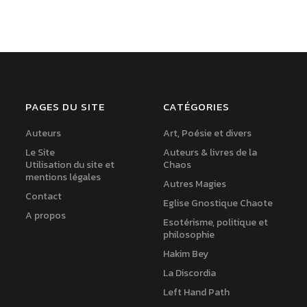
PAGES DU SITE
CATÉGORIES
Auteurs
Art, Poésie et divers
Le Site
Auteurs & livres de la
Utilisation du site et
Chaos
mentions légales
Autres Magies
Contact
Eglise Gnostique Chaote
A propos
Esotérisme, politique et
philosophie
Hakim Bey
La Discordia
Left Hand Path