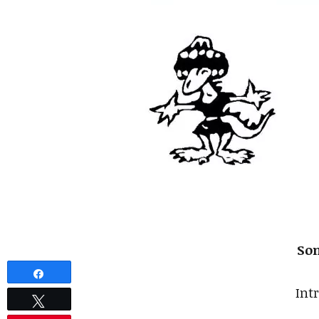
So
Partagez
Int
Tweetez