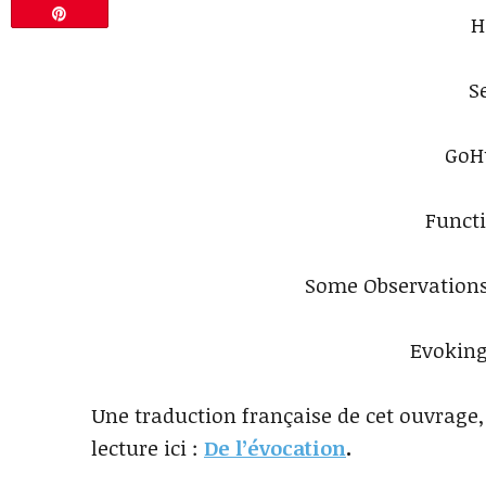
Épingle
H
S
GoHu
Functi
Some Observations
Evoking
Une traduction française de cet ouvrage,
lecture ici :
De l’évocation
.