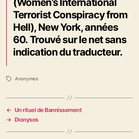
(Women’s International
Terrorist Conspiracy from
Hell), New York, années
60. Trouvé sur le net sans
indication du traducteur.
Anonymes
É
t
i
q
u
←
Un rituel de Bannissement
e
→
Dionysos
t
t
e