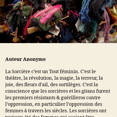
a
t
s
r
i
t
t
c
e
i
l
W
c
e
.
l
I
e
.
T
.
C
Auteur Anonyme
.
H
La Sorcière c’est un Tout féminin. C’est le
.
théâtre, la révolution, la magie, la terreur, la
joie, des fleurs d’ail, des sortilèges. C’est la
conscience que les sorcières et les gitans furent
les premiers résistants & guérilleros contre
l’oppression, en particulier l’oppression des
femmes à travers les siècles. Les sorcières ont