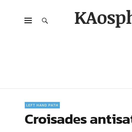
KAosp
LEFT HAND PATH
Croisades antisat