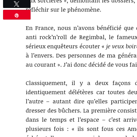
aux sorcières », démontant les dossiers,
Tweetez
réfléchir sur le phénomène.
Épingle
En France, nous n’avons bénéficié que d
anti rock’n’roll de Regimbal, le fameux
sérieux enquêteurs écouter «
je veux boi
à l’envers. Des personnes de ma générat
au courant ». J’ai donc décidé de vous f
Classiquement, il y a deux façons d
identiquement délétères car toutes de
l’autre – autant dire qu’elles partici
dresser des bûchers. La première consist
dans le temps et l’espace – c’est arri
plusieurs fois : « ils sont fous ces Amé