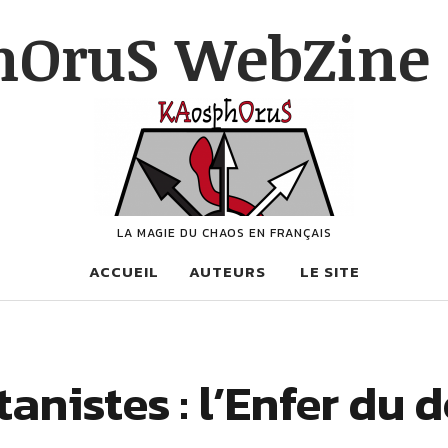
hOruS WebZine 
LA MAGIE DU CHAOS EN FRANÇAIS
ACCUEIL
AUTEURS
LE SITE
anistes : l’Enfer du 