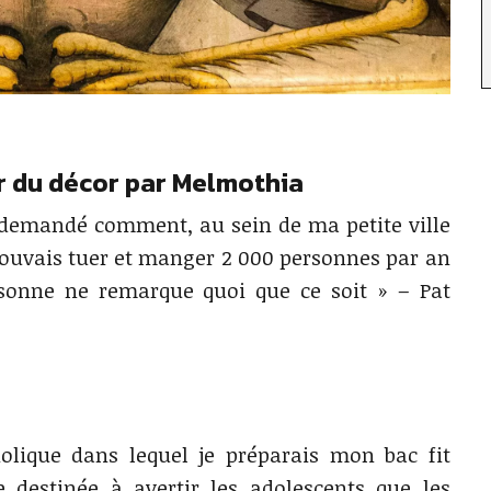
er du décor par Melmothia
 demandé comment, au sein de ma petite ville
 pouvais tuer et manger 2 000 personnes par an
sonne ne remarque quoi que ce soit » – Pat
holique dans lequel je préparais mon bac fit
e destinée à avertir les adolescents que les