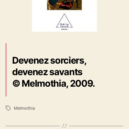
Devenez sorciers,
devenez savants
©
Melmothia, 2009.
Melmothia
É
t
i
q