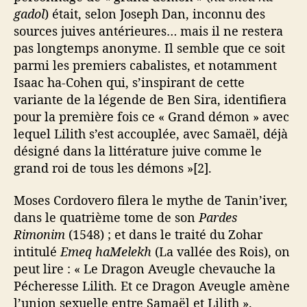
gadol
) était, selon Joseph Dan, inconnu des
sources juives antérieures… mais il ne restera
pas longtemps anonyme. Il semble que ce soit
parmi les premiers cabalistes, et notamment
Isaac ha-Cohen qui, s’inspirant de cette
variante de la légende de Ben Sira, identifiera
pour la première fois ce « Grand démon » avec
lequel Lilith s’est accouplée, avec Samaël, déjà
désigné dans la littérature juive comme le
grand roi de tous les démons »[2].
Moses Cordovero filera le mythe de Tanin’iver,
dans le quatrième tome de son
Pardes
Rimonim
(1548) ; et dans le traité du Zohar
intitulé
Emeq haMelekh
(La vallée des Rois), on
peut lire : « Le Dragon Aveugle chevauche la
Pécheresse Lilith. Et ce Dragon Aveugle amène
l’union sexuelle entre Samaël et Lilith ».