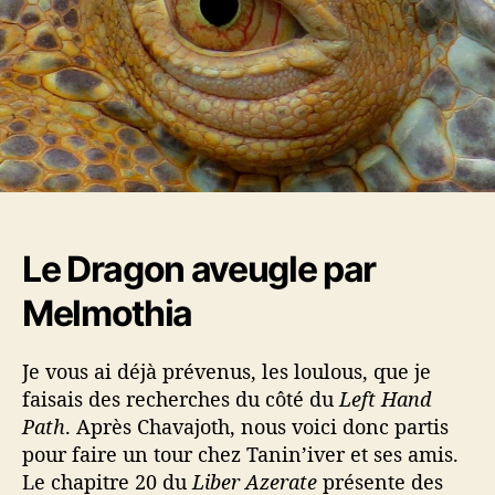
a
t
r
i
t
c
i
l
c
e
l
e
Le Dragon aveugle par
Melmothia
Je vous ai déjà prévenus, les loulous, que je
faisais des recherches du côté du
Left Hand
Path
. Après Chavajoth, nous voici donc partis
pour faire un tour chez Tanin’iver et ses amis.
Le chapitre 20 du
Liber Azerate
présente des