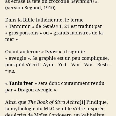
as écrasé la tête du crocodile (
léviathan
) ».
(version Segond, 1910)
Dans la Bible luthérienne, le terme
« Tannimin » de
Genèse
1, 21 est traduit par
« gros poissons » ou « grands monstres de la
mer »
Quant au terme
« Ivver »
, il signifie
« aveugle ». Sa graphie est un peu compliquée,
puisqu’il s’écrit : Ayin – Yod – Vav – Vav – Resh :
עיוור.
« Tanin’iver »
sera donc couramment rendu
par « Dragon aveugle ».
Ainsi que
The Book of Sitra Achra
[1] l’indique,
la mythologie du MLO semble s’être inspirée
des écrits de Moïse Cordovero, un kabbaliste