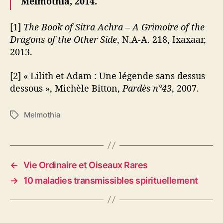
Melmothia, 2014.
[1]
The Book of Sitra Achra – A Grimoire of the
Dragons of the Other Side
, N.A-A. 218, Ixaxaar,
2013.
[2] « Lilith et Adam : Une légende sans dessus
dessous », Michèle Bitton,
Pardès n°43
, 2007.
Melmothia
É
t
i
q
u
←
Vie Ordinaire et Oiseaux Rares
e
→
10 maladies transmissibles spirituellement
t
t
e
s