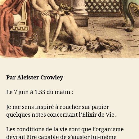
a
t
C
r
i
C
t
c
X
i
l
L
c
e
I
l
I
e
I
:
A
m
r
Par Aleister Crowley
i
t
Le 7 juin à 1.55 du matin :
a
Je me sens inspiré à coucher sur papier
quelques notes concernant l’Elixir de Vie.
Les conditions de la vie sont que l’organisme
devrait être capable de s’ajuster lui-même