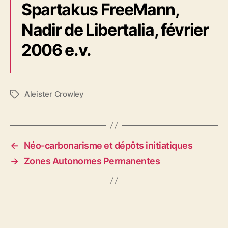
Spartakus FreeMann,
Nadir de Libertalia, février
2006 e.v.
Aleister Crowley
É
t
i
q
u
←
Néo-carbonarisme et dépôts initiatiques
e
→
Zones Autonomes Permanentes
t
t
e
s