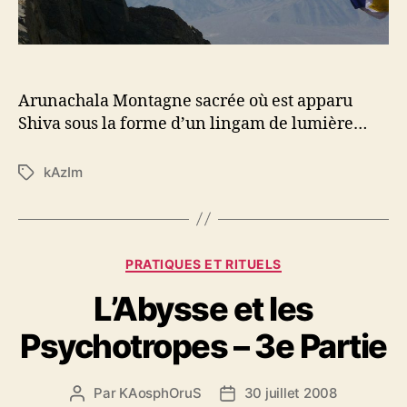
l
e
Arunachala Montagne sacrée où est apparu
Shiva sous la forme d’un lingam de lumière…
kAzIm
É
t
i
q
u
C
PRATIQUES ET RITUELS
e
a
t
L’Abysse et les
t
t
é
e
Psychotropes – 3e Partie
g
s
o
r
Par
KAosphOruS
30 juillet 2008
A
D
i