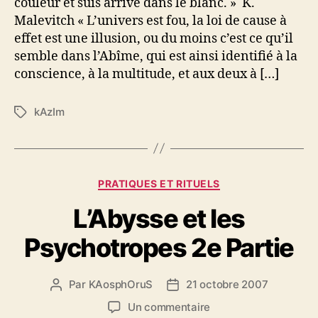
couleur et suis arrivé dans le blanc. » K.
Malevitch « L’univers est fou, la loi de cause à
effet est une illusion, ou du moins c’est ce qu’il
semble dans l’Abîme, qui est ainsi identifié à la
conscience, à la multitude, et aux deux à […]
kAzIm
É
t
i
q
u
C
PRATIQUES ET RITUELS
e
a
t
L’Abysse et les
t
t
é
e
Psychotropes 2e Partie
g
s
o
r
Par
KAosphOruS
21 octobre 2007
A
D
i
u
a
e
s
Un commentaire
t
t