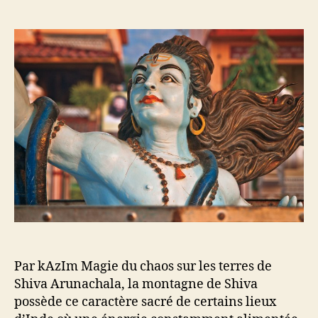
u
a
t
t
e
e
u
d
r
e
d
l
e
’
l
a
’
r
a
t
r
i
t
c
i
l
c
e
l
e
Par kAzIm Magie du chaos sur les terres de
Shiva Arunachala, la montagne de Shiva
possède ce caractère sacré de certains lieux