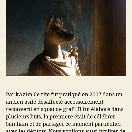
r
e
d
l
e
’
l
a
’
r
a
t
r
i
t
c
i
l
c
e
l
e
Par kAzIm Ce rite fut pratiqué en 2007 dans un
ancien asile désaffecté accessoirement
reconverti en squat de graff. Il fut élaboré dans
plusieurs buts, la première était de célébrer
Samhain et de partager ce moment particulier
avec les défunts. Nous voulions aussi profiter de