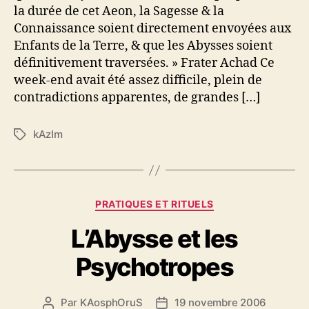
la durée de cet Aeon, la Sagesse & la
t
Connaissance soient directement envoyées aux
r
o
Enfants de la Terre, & que les Abysses soient
p
définitivement traversées. » Frater Achad Ce
e
week-end avait été assez difficile, plein de
s
contradictions apparentes, de grandes […]
2
e
kAzIm
É
P
t
a
i
r
q
t
u
i
C
PRATIQUES ET RITUELS
e
e
a
t
L’Abysse et les
t
t
é
e
Psychotropes
g
s
o
r
Par
KAosphOruS
19 novembre 2006
A
D
i