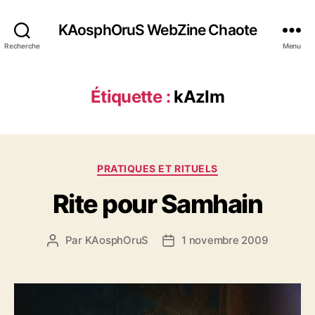
KAosphOruS WebZine Chaote
Recherche
Menu
Étiquette :
kAzIm
C
PRATIQUES ET RITUELS
a
Rite pour Samhain
t
é
g
Par
KAosphOruS
1 novembre 2009
A
D
o
u
a
r
t
t
i
e
e
e
u
d
s