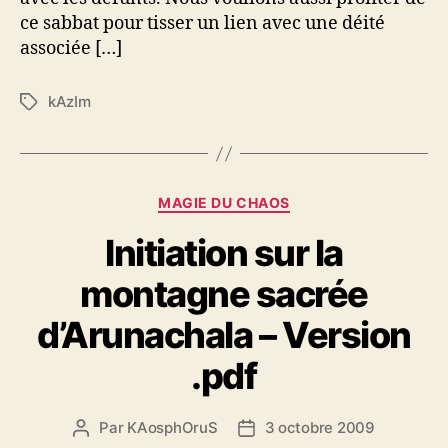
ce sabbat pour tisser un lien avec une déité
associée […]
kAzIm
É
t
i
q
u
C
MAGIE DU CHAOS
e
a
t
Initiation sur la
t
t
é
e
montagne sacrée
g
s
o
d’Arunachala – Version
r
i
.pdf
e
s
Par
KAosphOruS
3 octobre 2009
A
D