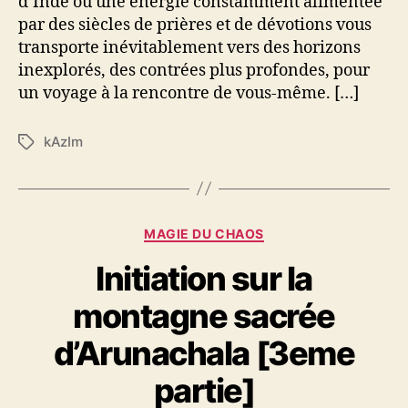
d’Inde où une énergie constamment alimentée
par des siècles de prières et de dévotions vous
transporte inévitablement vers des horizons
inexplorés, des contrées plus profondes, pour
un voyage à la rencontre de vous-même. […]
kAzIm
É
t
i
q
u
C
MAGIE DU CHAOS
e
a
t
Initiation sur la
t
t
é
e
montagne sacrée
g
s
o
d’Arunachala [3eme
r
i
partie]
e