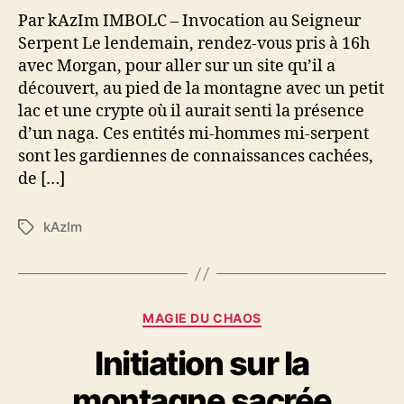
e
Par kAzIm IMBOLC – Invocation au Seigneur
Serpent Le lendemain, rendez-vous pris à 16h
avec Morgan, pour aller sur un site qu’il a
découvert, au pied de la montagne avec un petit
lac et une crypte où il aurait senti la présence
d’un naga. Ces entités mi-hommes mi-serpent
sont les gardiennes de connaissances cachées,
de […]
kAzIm
É
t
i
q
u
C
MAGIE DU CHAOS
e
a
t
Initiation sur la
t
t
é
e
montagne sacrée
g