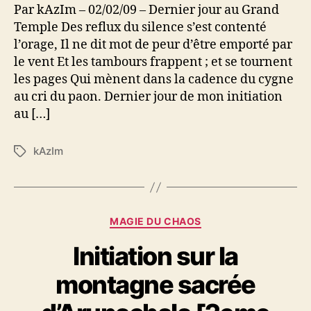
Par kAzIm – 02/02/09 – Dernier jour au Grand
Temple Des reflux du silence s’est contenté
l’orage, Il ne dit mot de peur d’être emporté par
le vent Et les tambours frappent ; et se tournent
les pages Qui mènent dans la cadence du cygne
au cri du paon. Dernier jour de mon initiation
au […]
kAzIm
É
t
i
q
u
C
MAGIE DU CHAOS
e
a
t
Initiation sur la
t
t
é
e
montagne sacrée
g
s
o
r