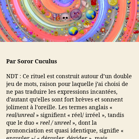
a
t
r
i
t
c
i
l
c
e
l
e
Par Soror Cuculus
NDT : Ce rituel est construit autour d’un double
jeu de mots, raison pour laquelle j’ai choisi de
ne pas traduire les expressions incantées,
d’autant qu’elles sont fort brèves et sonnent
joliment à l’oreille. Les termes anglais «
real/unreal
» signifient « réel/ irréel », tandis
que le duo «
reel / unreel
», dont la
prononciation est quasi identique, signifie «
enrouler »/ « dérouler, dévider », mais