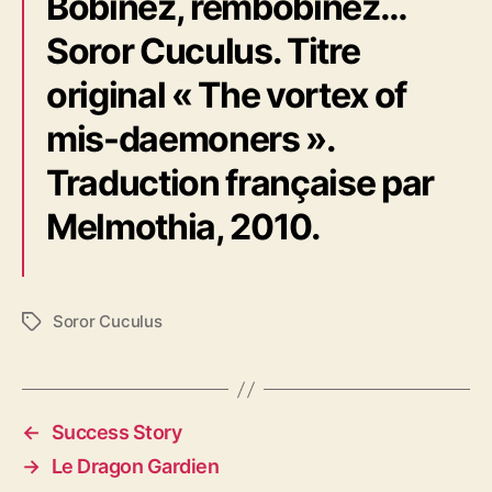
Bobinez, rembobinez…
Soror Cuculus. Titre
original « The vortex of
mis-daemoners ».
Traduction française par
Melmothia, 2010.
Soror Cuculus
É
t
i
q
u
←
Success Story
e
→
Le Dragon Gardien
t
t