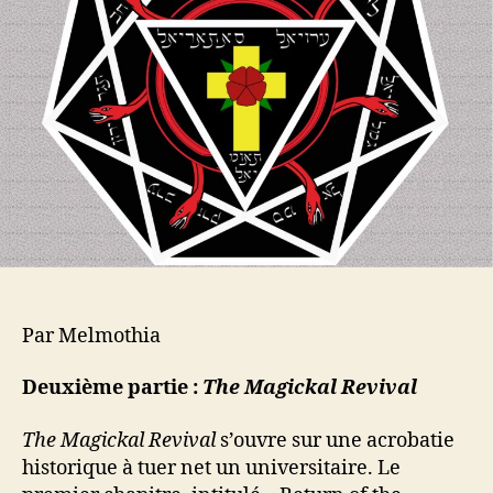
l
a
’
r
a
t
r
i
t
c
i
l
c
e
l
e
Par Melmothia
Deuxième partie :
The Magickal Revival
The Magickal Revival
s’ouvre sur une acrobatie
historique à tuer net un universitaire. Le