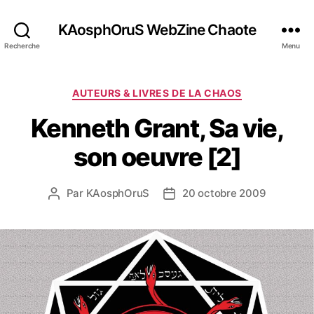
KAosphOruS WebZine Chaote
Recherche
Menu
C
AUTEURS & LIVRES DE LA CHAOS
a
Kenneth Grant, Sa vie,
t
é
son oeuvre [2]
g
o
r
Par
KAosphOruS
20 octobre 2009
A
D
i
u
a
e
t
t
s
e
e
u
d
r
e
d
l
e
’