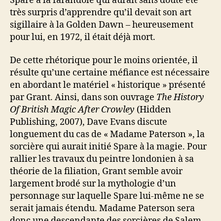
Spare à la farandole qui aurait sans doute été
très surpris d’apprendre qu’il devait son art
sigillaire à la Golden Dawn – heureusement
pour lui, en 1972, il était déjà mort.
De cette rhétorique pour le moins orientée, il
résulte qu’une certaine méfiance est nécessaire
en abordant le matériel « historique » présenté
par Grant. Ainsi, dans son ouvrage
The History
Of British Magic After Crowley
(Hidden
Publishing, 2007), Dave Evans discute
longuement du cas de « Madame Paterson », la
sorcière qui aurait initié Spare à la magie. Pour
rallier les travaux du peintre londonien à sa
théorie de la filiation, Grant semble avoir
largement brodé sur la mythologie d’un
personnage sur laquelle Spare lui-même ne se
serait jamais étendu. Madame Paterson sera
donc une descendante des sorcières de Salem,