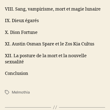
VIII. Sang, vampirisme, mort et magie lunaire
IX. Dieux égarés
X. Dion Fortune
XI. Austin Osman Spare et le Zos Kia Cultus
XII. La posture de la mort et la nouvelle
sexualité
Conclusion
Melmothia
É
t
i
q