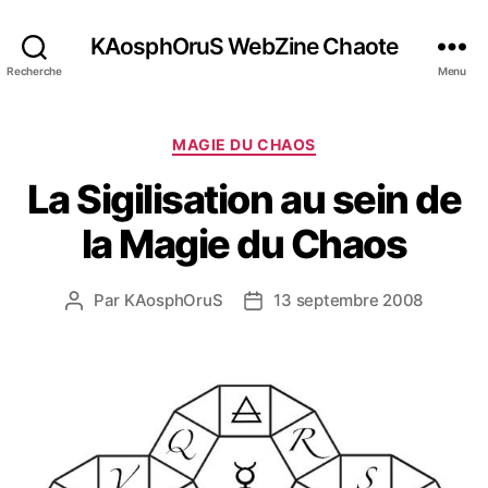
KAosphOruS WebZine Chaote
Recherche
Menu
C
MAGIE DU CHAOS
a
La Sigilisation au sein de
t
é
la Magie du Chaos
g
o
r
Par
KAosphOruS
13 septembre 2008
A
D
i
u
a
e
t
t
s
e
e
u
d
r
e
d
l
e
’